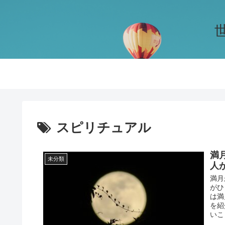
スピリチュアル
満
未分類
人
満月
がひ
は満
を紹
いこ