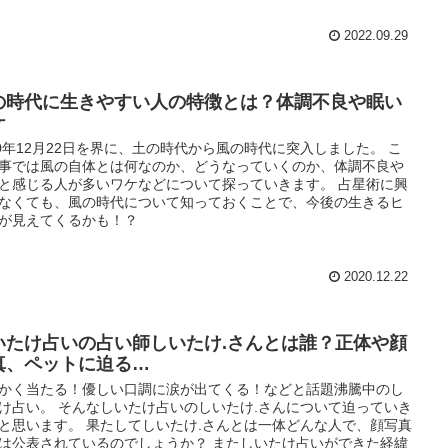
2022.09.29
の時代に生きやすい人の特徴とは？体調不良や眠い
ケ
20年12月22日を界に、土の時代から風の時代に突入しました。 こ
事では風の自体とは何なのか、どうなっていくのか、体調不良や
と感じる人が多いワケなどについて探っていきます。 占星術に興
なくても、風の時代について知っておくことで、今後の生きるヒ
が見えてくるかも！？
2020.12.22
いたけ占いの占い師しいたけ.さんとは誰？正体や顔
真、ペットに迫る…
かく当たる！優しい口調に涙が出てくる！などと話題沸騰中のし
け占い。 そんなしいたけ占いのしいたけ.さんについて迫っていき
と思います。 果たしてしいたけ.さんとは一体どんな人で、顔写真
は公表されているのでしょうか？ またしいたけ占いができた経緯