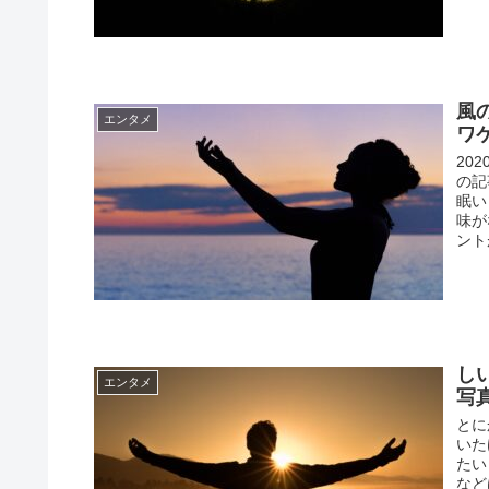
風
エンタメ
ワ
20
の記
眠い
味が
ント
し
エンタメ
写
とに
いた
たい
など