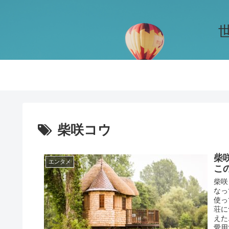
柴咲コウ
柴
エンタメ
こ
柴咲
なっ
使っ
荘に
えた
愛用